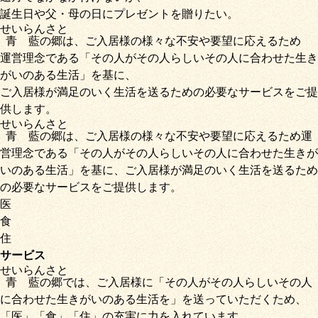
誕生日や父・母の日にプレゼントを贈りたい。
せいらん
さと
青藍
の
郷
は、ご入居様の様々な不安や要望に応えるため
運営理念である
「その人がその人らしいその人に合わせた生き
がいのある生活」
を基に、
ご入居様が満足のいく生活を送るための必要なサービス
をご提
供します。
せいらん
さと
青藍
の
郷
は、ご入居様の様々な不安や要望に応えるため運
営理念である
「その人がその人らしいその人に合わせた生きが
いのある生活」
を基に、
ご入居様が満足のいく生活を送るため
の必要なサービス
をご提供します。
医
食
住
サービス
せいらん
さと
青藍
の
郷
では、ご入居様に「
その人がその人らしいその人
に合わせた生きがいのある生活を
」を送っていただくため
、
「
医
」
「
食
」
「
住
」の充実に力を入れています。