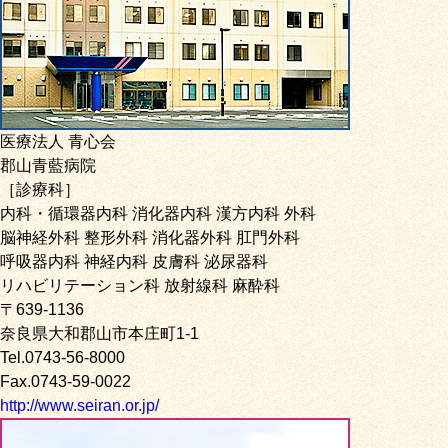
医療法人 青心会
郡山青藍病院
［診療科］
内科・循環器内科 消化器内科 漢方内科 外科
脳神経外科 整形外科 消化器外科 肛門外科
呼吸器内科 神経内科 皮膚科 泌尿器科
リハビリテーション科 放射線科 麻酔科
〒639-1136
奈良県大和郡山市本庄町1-1
Tel.0743-56-8000
Fax.0743-59-0022
http://www.seiran.or.jp/