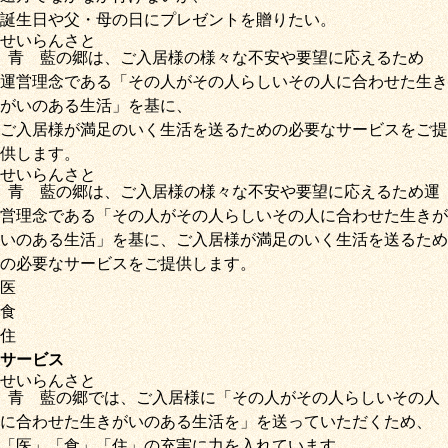
誕生日や父・母の日にプレゼントを贈りたい。
せいらん
さと
青藍
の
郷
は、ご入居様の様々な不安や要望に応えるため
運営理念である
「その人がその人らしいその人に合わせた生き
がいのある生活」
を基に、
ご入居様が満足のいく生活を送るための必要なサービス
をご提
供します。
せいらん
さと
青藍
の
郷
は、ご入居様の様々な不安や要望に応えるため運
営理念である
「その人がその人らしいその人に合わせた生きが
いのある生活」
を基に、
ご入居様が満足のいく生活を送るため
の必要なサービス
をご提供します。
医
食
住
サービス
せいらん
さと
青藍
の
郷
では、ご入居様に「
その人がその人らしいその人
に合わせた生きがいのある生活を
」を送っていただくため
、
「
医
」
「
食
」
「
住
」の充実に力を入れています。