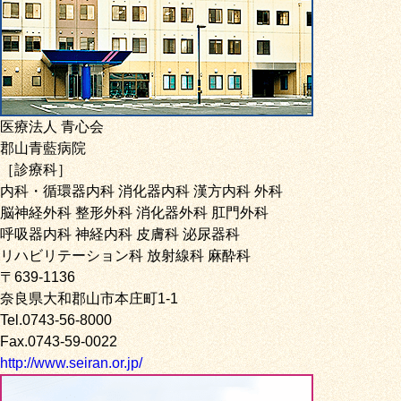
医療法人 青心会
郡山青藍病院
［診療科］
内科・循環器内科 消化器内科 漢方内科 外科
脳神経外科 整形外科 消化器外科 肛門外科
呼吸器内科 神経内科 皮膚科 泌尿器科
リハビリテーション科 放射線科 麻酔科
〒639-1136
奈良県大和郡山市本庄町1-1
Tel.0743-56-8000
Fax.0743-59-0022
http://www.seiran.or.jp/