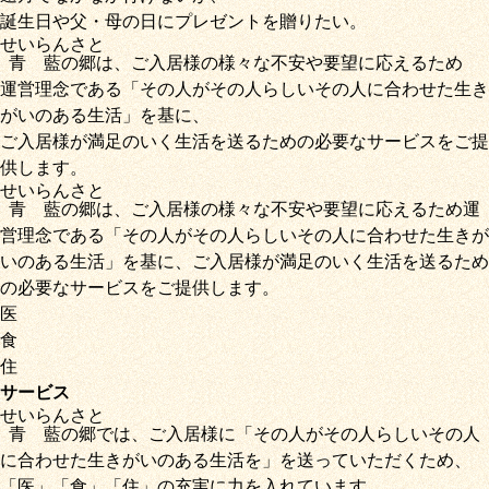
誕生日や父・母の日にプレゼントを贈りたい。
せいらん
さと
青藍
の
郷
は、ご入居様の様々な不安や要望に応えるため
運営理念である
「その人がその人らしいその人に合わせた生き
がいのある生活」
を基に、
ご入居様が満足のいく生活を送るための必要なサービス
をご提
供します。
せいらん
さと
青藍
の
郷
は、ご入居様の様々な不安や要望に応えるため運
営理念である
「その人がその人らしいその人に合わせた生きが
いのある生活」
を基に、
ご入居様が満足のいく生活を送るため
の必要なサービス
をご提供します。
医
食
住
サービス
せいらん
さと
青藍
の
郷
では、ご入居様に「
その人がその人らしいその人
に合わせた生きがいのある生活を
」を送っていただくため
、
「
医
」
「
食
」
「
住
」の充実に力を入れています。