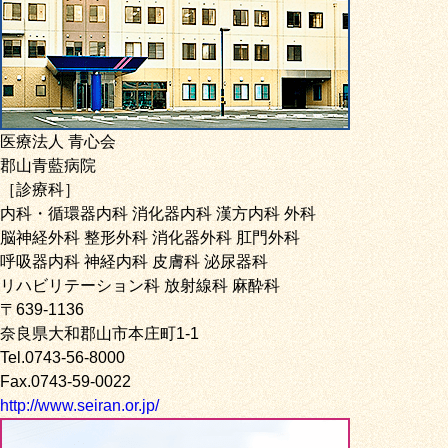
医療法人 青心会
郡山青藍病院
［診療科］
内科・循環器内科 消化器内科 漢方内科 外科
脳神経外科 整形外科 消化器外科 肛門外科
呼吸器内科 神経内科 皮膚科 泌尿器科
リハビリテーション科 放射線科 麻酔科
〒639-1136
奈良県大和郡山市本庄町1-1
Tel.0743-56-8000
Fax.0743-59-0022
http://www.seiran.or.jp/