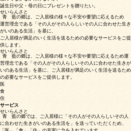
誕生日や父・母の日にプレゼントを贈りたい。
せいらん
さと
青藍
の
郷
は、ご入居様の様々な不安や要望に応えるため
運営理念である
「その人がその人らしいその人に合わせた生き
がいのある生活」
を基に、
ご入居様が満足のいく生活を送るための必要なサービス
をご提
供します。
せいらん
さと
青藍
の
郷
は、ご入居様の様々な不安や要望に応えるため運
営理念である
「その人がその人らしいその人に合わせた生きが
いのある生活」
を基に、
ご入居様が満足のいく生活を送るため
の必要なサービス
をご提供します。
医
食
住
サービス
せいらん
さと
青藍
の
郷
では、ご入居様に「
その人がその人らしいその人
に合わせた生きがいのある生活を
」を送っていただくため
、
「
医
」
「
食
」
「
住
」の充実に力を入れています。