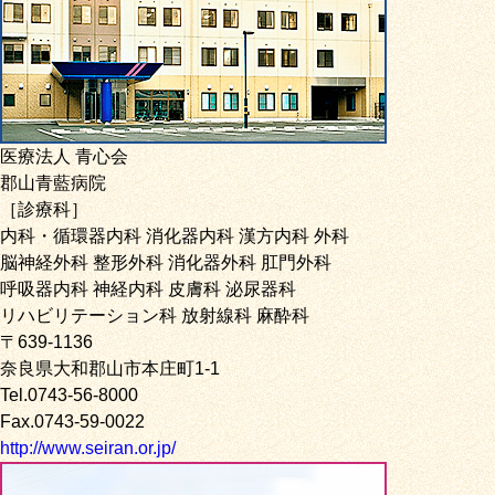
医療法人 青心会
郡山青藍病院
［診療科］
内科・循環器内科 消化器内科 漢方内科 外科
脳神経外科 整形外科 消化器外科 肛門外科
呼吸器内科 神経内科 皮膚科 泌尿器科
リハビリテーション科 放射線科 麻酔科
〒639-1136
奈良県大和郡山市本庄町1-1
Tel.0743-56-8000
Fax.0743-59-0022
http://www.seiran.or.jp/