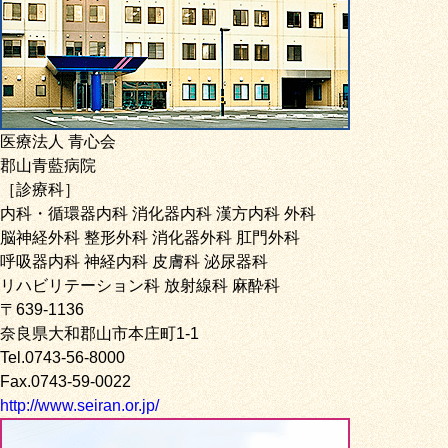
医療法人 青心会
郡山青藍病院
［診療科］
内科・循環器内科 消化器内科 漢方内科 外科
脳神経外科 整形外科 消化器外科 肛門外科
呼吸器内科 神経内科 皮膚科 泌尿器科
リハビリテーション科 放射線科 麻酔科
〒639-1136
奈良県大和郡山市本庄町1-1
Tel.0743-56-8000
Fax.0743-59-0022
http://www.seiran.or.jp/