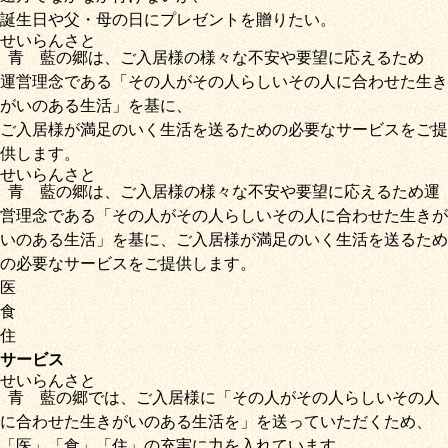
誕生日や父・母の日にプレゼントを贈りたい。
せいらん
さと
青藍
の
郷
は、ご入居様の様々な不安や要望に応えるため
運営理念である
「その人がその人らしいその人に合わせた生き
がいのある生活」
を基に、
ご入居様が満足のいく生活を送るための必要なサービス
をご提
供します。
せいらん
さと
青藍
の
郷
は、ご入居様の様々な不安や要望に応えるため運
営理念である
「その人がその人らしいその人に合わせた生きが
いのある生活」
を基に、
ご入居様が満足のいく生活を送るため
の必要なサービス
をご提供します。
医
食
住
サービス
せいらん
さと
青藍
の
郷
では、ご入居様に「
その人がその人らしいその人
に合わせた生きがいのある生活を
」を送っていただくため
、
「
医
」
「
食
」
「
住
」の充実に力を入れています。