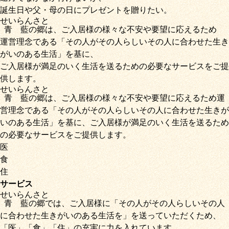
誕生日や父・母の日にプレゼントを贈りたい。
せいらん
さと
青藍
の
郷
は、ご入居様の様々な不安や要望に応えるため
運営理念である
「その人がその人らしいその人に合わせた生き
がいのある生活」
を基に、
ご入居様が満足のいく生活を送るための必要なサービス
をご提
供します。
せいらん
さと
青藍
の
郷
は、ご入居様の様々な不安や要望に応えるため運
営理念である
「その人がその人らしいその人に合わせた生きが
いのある生活」
を基に、
ご入居様が満足のいく生活を送るため
の必要なサービス
をご提供します。
医
食
住
サービス
せいらん
さと
青藍
の
郷
では、ご入居様に「
その人がその人らしいその人
に合わせた生きがいのある生活を
」を送っていただくため
、
「
医
」
「
食
」
「
住
」の充実に力を入れています。