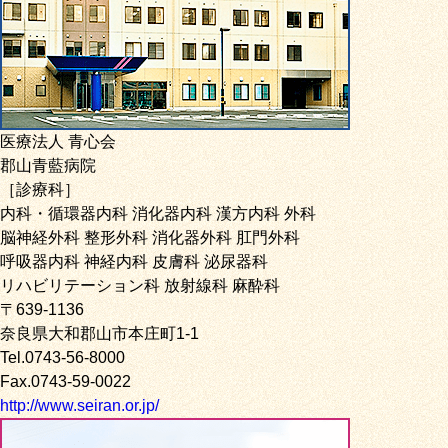
医療法人 青心会
郡山青藍病院
［診療科］
内科・循環器内科 消化器内科 漢方内科 外科
脳神経外科 整形外科 消化器外科 肛門外科
呼吸器内科 神経内科 皮膚科 泌尿器科
リハビリテーション科 放射線科 麻酔科
〒639-1136
奈良県大和郡山市本庄町1-1
Tel.0743-56-8000
Fax.0743-59-0022
http://www.seiran.or.jp/