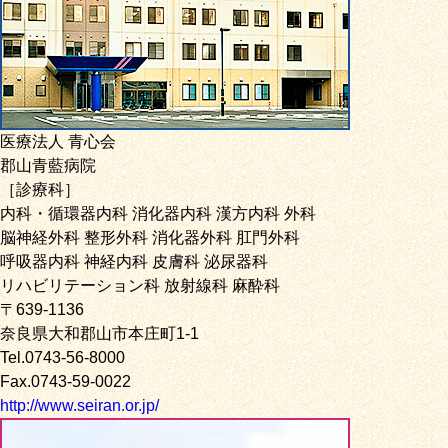
医療法人 青心会
郡山青藍病院
［診療科］
内科・循環器内科 消化器内科 漢方内科 外科
脳神経外科 整形外科 消化器外科 肛門外科
呼吸器内科 神経内科 皮膚科 泌尿器科
リハビリテーション科 放射線科 麻酔科
〒639-1136
奈良県大和郡山市本庄町1-1
Tel.0743-56-8000
Fax.0743-59-0022
http://www.seiran.or.jp/