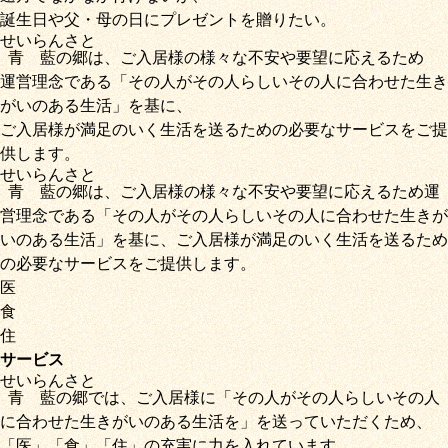
誕生日や父・母の日にプレゼントを贈りたい。
せいらん
さと
青藍
の
郷
は、ご入居様の様々な不安や要望に応えるため
運営理念である
「その人がその人らしいその人に合わせた生き
がいのある生活」
を基に、
ご入居様が満足のいく生活を送るための必要なサービス
をご提
供します。
せいらん
さと
青藍
の
郷
は、ご入居様の様々な不安や要望に応えるため運
営理念である
「その人がその人らしいその人に合わせた生きが
いのある生活」
を基に、
ご入居様が満足のいく生活を送るため
の必要なサービス
をご提供します。
医
食
住
サービス
せいらん
さと
青藍
の
郷
では、ご入居様に「
その人がその人らしいその人
に合わせた生きがいのある生活を
」を送っていただくため
、
「
医
」
「
食
」
「
住
」の充実に力を入れています。