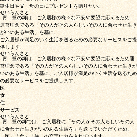
誕生日や父・母の日にプレゼントを贈りたい。
せいらん
さと
青藍
の
郷
は、ご入居様の様々な不安や要望に応えるため
運営理念である
「その人がその人らしいその人に合わせた生き
がいのある生活」
を基に、
ご入居様が満足のいく生活を送るための必要なサービス
をご提
供します。
せいらん
さと
青藍
の
郷
は、ご入居様の様々な不安や要望に応えるため運
営理念である
「その人がその人らしいその人に合わせた生きが
いのある生活」
を基に、
ご入居様が満足のいく生活を送るため
の必要なサービス
をご提供します。
医
食
住
サービス
せいらん
さと
青藍
の
郷
では、ご入居様に「
その人がその人らしいその人
に合わせた生きがいのある生活を
」を送っていただくため
、
「
医
」
「
食
」
「
住
」の充実に力を入れています。