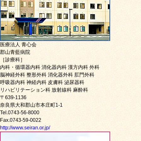
医療法人 青心会
郡山青藍病院
［診療科］
内科・循環器内科 消化器内科 漢方内科 外科
脳神経外科 整形外科 消化器外科 肛門外科
呼吸器内科 神経内科 皮膚科 泌尿器科
リハビリテーション科 放射線科 麻酔科
〒639-1136
奈良県大和郡山市本庄町1-1
Tel.0743-56-8000
Fax.0743-59-0022
http://www.seiran.or.jp/