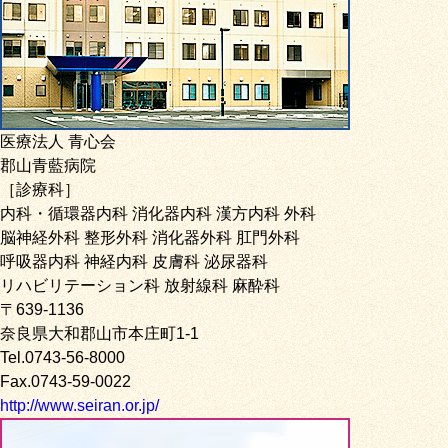
医療法人 青心会
郡山青藍病院
［診療科］
内科・循環器内科 消化器内科 漢方内科 外科
脳神経外科 整形外科 消化器外科 肛門外科
呼吸器内科 神経内科 皮膚科 泌尿器科
リハビリテーション科 放射線科 麻酔科
〒639-1136
奈良県大和郡山市本庄町1-1
Tel.0743-56-8000
Fax.0743-59-0022
http://www.seiran.or.jp/