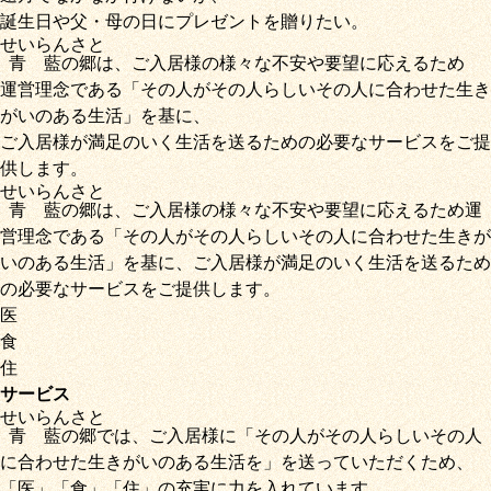
誕生日や父・母の日にプレゼントを贈りたい。
せいらん
さと
青藍
の
郷
は、ご入居様の様々な不安や要望に応えるため
運営理念である
「その人がその人らしいその人に合わせた生き
がいのある生活」
を基に、
ご入居様が満足のいく生活を送るための必要なサービス
をご提
供します。
せいらん
さと
青藍
の
郷
は、ご入居様の様々な不安や要望に応えるため運
営理念である
「その人がその人らしいその人に合わせた生きが
いのある生活」
を基に、
ご入居様が満足のいく生活を送るため
の必要なサービス
をご提供します。
医
食
住
サービス
せいらん
さと
青藍
の
郷
では、ご入居様に「
その人がその人らしいその人
に合わせた生きがいのある生活を
」を送っていただくため
、
「
医
」
「
食
」
「
住
」の充実に力を入れています。