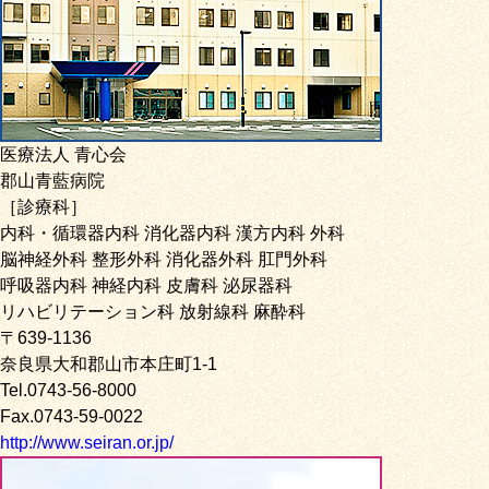
医療法人 青心会
郡山青藍病院
［診療科］
内科・循環器内科 消化器内科 漢方内科 外科
脳神経外科 整形外科 消化器外科 肛門外科
呼吸器内科 神経内科 皮膚科 泌尿器科
リハビリテーション科 放射線科 麻酔科
〒639-1136
奈良県大和郡山市本庄町1-1
Tel.0743-56-8000
Fax.0743-59-0022
http://www.seiran.or.jp/