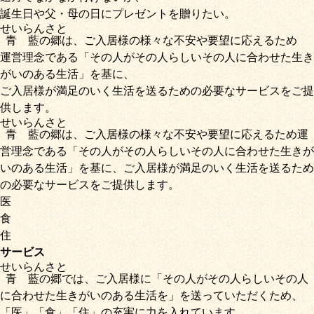
誕生日や父・母の日にプレゼントを贈りたい。
せいらん
さと
青藍
の
郷
は、ご入居様の様々な不安や要望に応えるため
運営理念である
「その人がその人らしいその人に合わせた生き
がいのある生活」
を基に、
ご入居様が満足のいく生活を送るための必要なサービス
をご提
供します。
せいらん
さと
青藍
の
郷
は、ご入居様の様々な不安や要望に応えるため運
営理念である
「その人がその人らしいその人に合わせた生きが
いのある生活」
を基に、
ご入居様が満足のいく生活を送るため
の必要なサービス
をご提供します。
医
食
住
サービス
せいらん
さと
青藍
の
郷
では、ご入居様に「
その人がその人らしいその人
に合わせた生きがいのある生活を
」を送っていただくため
、
「
医
」
「
食
」
「
住
」の充実に力を入れています。