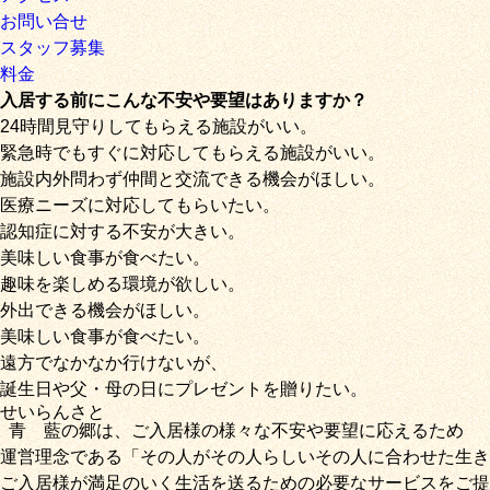
お問い合せ
スタッフ募集
料金
入居する前にこんな不安や要望はありますか？
24時間見守りしてもらえる施設がいい。
緊急時でもすぐに対応してもらえる施設がいい。
施設内外問わず仲間と交流できる機会がほしい。
医療ニーズに対応してもらいたい。
認知症に対する不安が大きい。
美味しい食事が食べたい。
趣味を楽しめる環境が欲しい。
外出できる機会がほしい。
美味しい食事が食べたい。
遠方でなかなか行けないが、
誕生日や父・母の日にプレゼントを贈りたい。
せいらん
さと
青藍
の
郷
は、ご入居様の様々な不安や要望に応えるため
運営理念である
「その人がその人らしいその人に合わせた生き
ご入居様が満足のいく生活を送るための必要なサービス
をご提