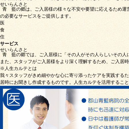
せいらん
さと
青藍
の
郷
は、ご入居様の様々な不安や要望に応えるため運
の必要なサービス
をご提供します。
医
食
住
サービス
せいらん
さと
青藍
の
郷
では、ご入居様に「
その人がその人らしいその人
また、スタッフがご入居様をより深く理解するため、ご入居時
※人生カルテとは
我々スタッフがきめ細やかな心に寄り添ったケアを実践するた
居時にお聞きし作成するものです。人生カルテを活用すること