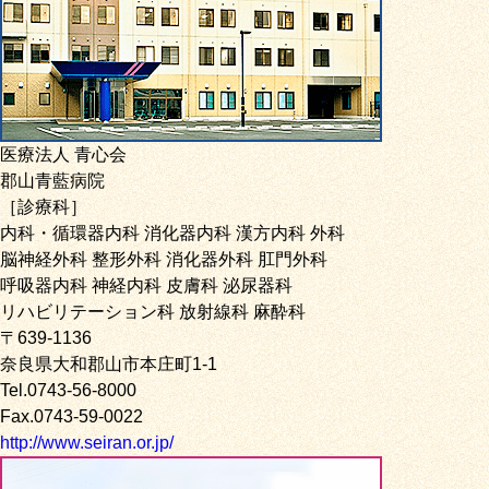
医療法人 青心会
郡山青藍病院
［診療科］
内科・循環器内科 消化器内科 漢方内科 外科
脳神経外科 整形外科 消化器外科 肛門外科
呼吸器内科 神経内科 皮膚科 泌尿器科
リハビリテーション科 放射線科 麻酔科
〒639-1136
奈良県大和郡山市本庄町1-1
Tel.0743-56-8000
Fax.0743-59-0022
http://www.seiran.or.jp/