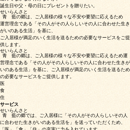
誕生日や父・母の日にプレゼントを贈りたい。
せいらん
さと
青藍
の
郷
は、ご入居様の様々な不安や要望に応えるため
運営理念である
「その人がその人らしいその人に合わせた生き
がいのある生活」
を基に、
ご入居様が満足のいく生活を送るための必要なサービス
をご提
供します。
せいらん
さと
青藍
の
郷
は、ご入居様の様々な不安や要望に応えるため運
営理念である
「その人がその人らしいその人に合わせた生きが
いのある生活」
を基に、
ご入居様が満足のいく生活を送るため
の必要なサービス
をご提供します。
医
食
住
サービス
せいらん
さと
青藍
の
郷
では、ご入居様に「
その人がその人らしいその人
に合わせた生きがいのある生活を
」を送っていただくため
、
「
医
」
「
食
」
「
住
」の充実に力を入れています。