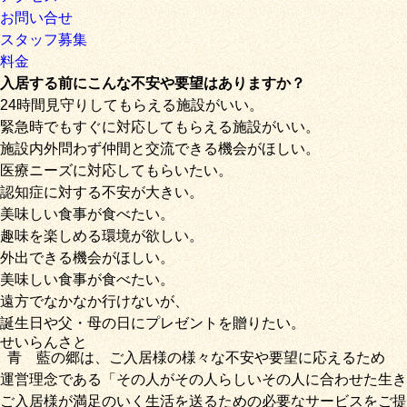
お問い合せ
スタッフ募集
料金
入居する前にこんな不安や要望はありますか？
24時間見守りしてもらえる施設がいい。
緊急時でもすぐに対応してもらえる施設がいい。
施設内外問わず仲間と交流できる機会がほしい。
医療ニーズに対応してもらいたい。
認知症に対する不安が大きい。
美味しい食事が食べたい。
趣味を楽しめる環境が欲しい。
外出できる機会がほしい。
美味しい食事が食べたい。
遠方でなかなか行けないが、
誕生日や父・母の日にプレゼントを贈りたい。
せいらん
さと
青藍
の
郷
は、ご入居様の様々な不安や要望に応えるため
運営理念である
「その人がその人らしいその人に合わせた生き
ご入居様が満足のいく生活を送るための必要なサービス
をご提