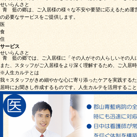
せいらん
さと
青藍
の
郷
は、ご入居様の様々な不安や要望に応えるため運
の必要なサービス
をご提供します。
医
食
住
サービス
せいらん
さと
青藍
の
郷
では、ご入居様に「
その人がその人らしいその人
また、スタッフがご入居様をより深く理解するため、ご入居時
※人生カルテとは
我々スタッフがきめ細やかな心に寄り添ったケアを実践するた
居時にお聞きし作成するものです。人生カルテを活用すること