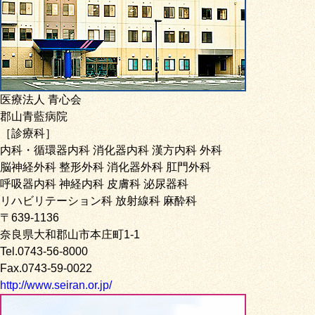
医療法人 青心会
郡山青藍病院
［診療科］
内科・循環器内科 消化器内科 漢方内科 外科
脳神経外科 整形外科 消化器外科 肛門外科
呼吸器内科 神経内科 皮膚科 泌尿器科
リハビリテーション科 放射線科 麻酔科
〒639-1136
奈良県大和郡山市本庄町1-1
Tel.0743-56-8000
Fax.0743-59-0022
http://www.seiran.or.jp/