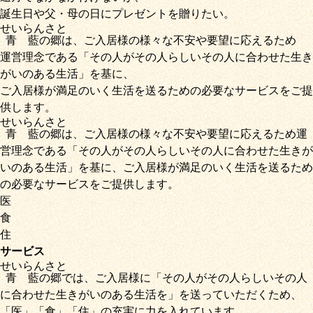
誕生日や父・母の日にプレゼントを贈りたい。
せいらん
さと
青藍
の
郷
は、ご入居様の様々な不安や要望に応えるため
運営理念である
「その人がその人らしいその人に合わせた生き
がいのある生活」
を基に、
ご入居様が満足のいく生活を送るための必要なサービス
をご提
供します。
せいらん
さと
青藍
の
郷
は、ご入居様の様々な不安や要望に応えるため運
営理念である
「その人がその人らしいその人に合わせた生きが
いのある生活」
を基に、
ご入居様が満足のいく生活を送るため
の必要なサービス
をご提供します。
医
食
住
サービス
せいらん
さと
青藍
の
郷
では、ご入居様に「
その人がその人らしいその人
に合わせた生きがいのある生活を
」を送っていただくため
、
「
医
」
「
食
」
「
住
」の充実に力を入れています。