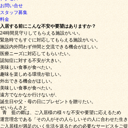
お問い合せ
スタッフ募集
料金
入居する前にこんな不安や要望はありますか？
24時間見守りしてもらえる施設がいい。
緊急時でもすぐに対応してもらえる施設がいい。
施設内外問わず仲間と交流できる機会がほしい。
医療ニーズに対応してもらいたい。
認知症に対する不安が大きい。
美味しい食事が食べたい。
趣味を楽しめる環境が欲しい。
外出できる機会がほしい。
美味しい食事が食べたい。
遠方でなかなか行けないが、
誕生日や父・母の日にプレゼントを贈りたい。
せいらん
さと
青藍
の
郷
は、ご入居様の様々な不安や要望に応えるため
運営理念である
「その人がその人らしいその人に合わせた生き
ご入居様が満足のいく生活を送るための必要なサービス
をご提