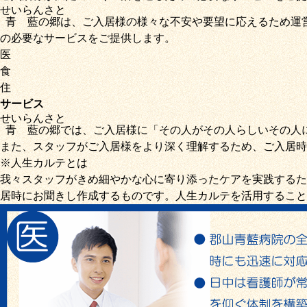
せいらん
さと
青藍
の
郷
は、ご入居様の様々な不安や要望に応えるため運
の必要なサービス
をご提供します。
医
食
住
サービス
せいらん
さと
青藍
の
郷
では、ご入居様に「
その人がその人らしいその人
また、スタッフがご入居様をより深く理解するため、ご入居時
※人生カルテとは
我々スタッフがきめ細やかな心に寄り添ったケアを実践するた
居時にお聞きし作成するものです。人生カルテを活用すること