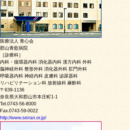
医療法人 青心会
郡山青藍病院
［診療科］
内科・循環器内科 消化器内科 漢方内科 外科
脳神経外科 整形外科 消化器外科 肛門外科
呼吸器内科 神経内科 皮膚科 泌尿器科
リハビリテーション科 放射線科 麻酔科
〒639-1136
奈良県大和郡山市本庄町1-1
Tel.0743-56-8000
Fax.0743-59-0022
http://www.seiran.or.jp/