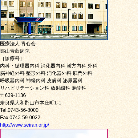
医療法人 青心会
郡山青藍病院
［診療科］
内科・循環器内科 消化器内科 漢方内科 外科
脳神経外科 整形外科 消化器外科 肛門外科
呼吸器内科 神経内科 皮膚科 泌尿器科
リハビリテーション科 放射線科 麻酔科
〒639-1136
奈良県大和郡山市本庄町1-1
Tel.0743-56-8000
Fax.0743-59-0022
http://www.seiran.or.jp/