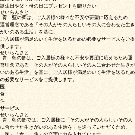
誕生日や父・母の日にプレゼントを贈りたい。
せいらん
さと
青藍
の
郷
は、ご入居様の様々な不安や要望に応えるため
運営理念である
「その人がその人らしいその人に合わせた生き
がいのある生活」
を基に、
ご入居様が満足のいく生活を送るための必要なサービス
をご提
供します。
せいらん
さと
青藍
の
郷
は、ご入居様の様々な不安や要望に応えるため運
営理念である
「その人がその人らしいその人に合わせた生きが
いのある生活」
を基に、
ご入居様が満足のいく生活を送るため
の必要なサービス
をご提供します。
医
食
住
サービス
せいらん
さと
青藍
の
郷
では、ご入居様に「
その人がその人らしいその人
に合わせた生きがいのある生活を
」を送っていただくため
、
「
医
」
「
食
」
「
住
」の充実に力を入れています。