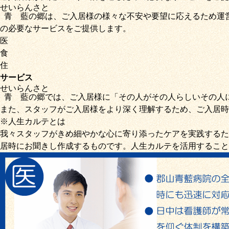
せいらん
さと
青藍
の
郷
は、ご入居様の様々な不安や要望に応えるため運
の必要なサービス
をご提供します。
医
食
住
サービス
せいらん
さと
青藍
の
郷
では、ご入居様に「
その人がその人らしいその人
また、スタッフがご入居様をより深く理解するため、ご入居時
※人生カルテとは
我々スタッフがきめ細やかな心に寄り添ったケアを実践するた
居時にお聞きし作成するものです。人生カルテを活用すること