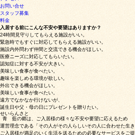
お問い合せ
スタッフ募集
料金
入居する前にこんな不安や要望はありますか？
24時間見守りしてもらえる施設がいい。
緊急時でもすぐに対応してもらえる施設がいい。
施設内外問わず仲間と交流できる機会がほしい。
医療ニーズに対応してもらいたい。
認知症に対する不安が大きい。
美味しい食事が食べたい。
趣味を楽しめる環境が欲しい。
外出できる機会がほしい。
美味しい食事が食べたい。
遠方でなかなか行けないが、
誕生日や父・母の日にプレゼントを贈りたい。
せいらん
さと
青藍
の
郷
は、ご入居様の様々な不安や要望に応えるため
運営理念である
「その人がその人らしいその人に合わせた生き
ご入居様が満足のいく生活を送るための必要なサービス
をご提