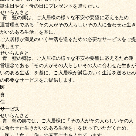
誕生日や父・母の日にプレゼントを贈りたい。
せいらん
さと
青藍
の
郷
は、ご入居様の様々な不安や要望に応えるため
運営理念である
「その人がその人らしいその人に合わせた生き
がいのある生活」
を基に、
ご入居様が満足のいく生活を送るための必要なサービス
をご提
供します。
せいらん
さと
青藍
の
郷
は、ご入居様の様々な不安や要望に応えるため運
営理念である
「その人がその人らしいその人に合わせた生きが
いのある生活」
を基に、
ご入居様が満足のいく生活を送るため
の必要なサービス
をご提供します。
医
食
住
サービス
せいらん
さと
青藍
の
郷
では、ご入居様に「
その人がその人らしいその人
に合わせた生きがいのある生活を
」を送っていただくため
、
「
医
」
「
食
」
「
住
」の充実に力を入れています。