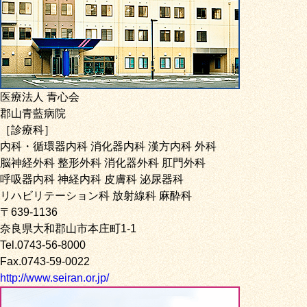
医療法人 青心会
郡山青藍病院
［診療科］
内科・循環器内科 消化器内科 漢方内科 外科
脳神経外科 整形外科 消化器外科 肛門外科
呼吸器内科 神経内科 皮膚科 泌尿器科
リハビリテーション科 放射線科 麻酔科
〒639-1136
奈良県大和郡山市本庄町1-1
Tel.0743-56-8000
Fax.0743-59-0022
http://www.seiran.or.jp/