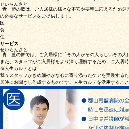
せいらん
さと
青藍
の
郷
は、ご入居様の様々な不安や要望に応えるため運
の必要なサービス
をご提供します。
医
食
住
サービス
せいらん
さと
青藍
の
郷
では、ご入居様に「
その人がその人らしいその人
また、スタッフがご入居様をより深く理解するため、ご入居時
※人生カルテとは
我々スタッフがきめ細やかな心に寄り添ったケアを実践するた
居時にお聞きし作成するものです。人生カルテを活用すること