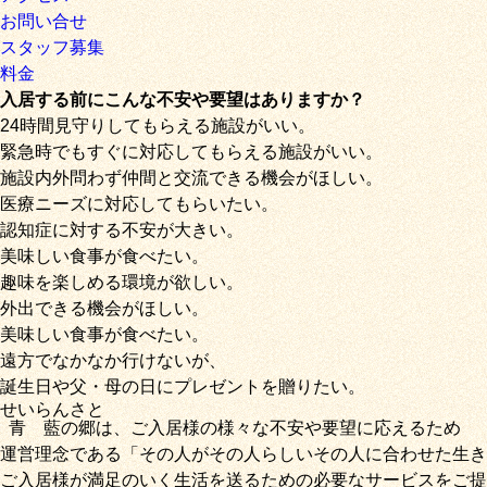
お問い合せ
スタッフ募集
料金
入居する前にこんな不安や要望はありますか？
24時間見守りしてもらえる施設がいい。
緊急時でもすぐに対応してもらえる施設がいい。
施設内外問わず仲間と交流できる機会がほしい。
医療ニーズに対応してもらいたい。
認知症に対する不安が大きい。
美味しい食事が食べたい。
趣味を楽しめる環境が欲しい。
外出できる機会がほしい。
美味しい食事が食べたい。
遠方でなかなか行けないが、
誕生日や父・母の日にプレゼントを贈りたい。
せいらん
さと
青藍
の
郷
は、ご入居様の様々な不安や要望に応えるため
運営理念である
「その人がその人らしいその人に合わせた生き
ご入居様が満足のいく生活を送るための必要なサービス
をご提