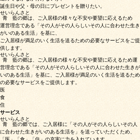
誕生日や父・母の日にプレゼントを贈りたい。
せいらん
さと
青藍
の
郷
は、ご入居様の様々な不安や要望に応えるため
運営理念である
「その人がその人らしいその人に合わせた生き
がいのある生活」
を基に、
ご入居様が満足のいく生活を送るための必要なサービス
をご提
供します。
せいらん
さと
青藍
の
郷
は、ご入居様の様々な不安や要望に応えるため運
営理念である
「その人がその人らしいその人に合わせた生きが
いのある生活」
を基に、
ご入居様が満足のいく生活を送るため
の必要なサービス
をご提供します。
医
食
住
サービス
せいらん
さと
青藍
の
郷
では、ご入居様に「
その人がその人らしいその人
に合わせた生きがいのある生活を
」を送っていただくため
、
「
医
」
「
食
」
「
住
」の充実に力を入れています。