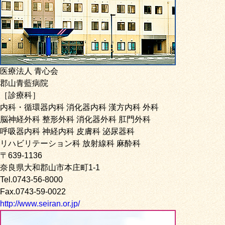
医療法人 青心会
郡山青藍病院
［診療科］
内科・循環器内科 消化器内科 漢方内科 外科
脳神経外科 整形外科 消化器外科 肛門外科
呼吸器内科 神経内科 皮膚科 泌尿器科
リハビリテーション科 放射線科 麻酔科
〒639-1136
奈良県大和郡山市本庄町1-1
Tel.0743-56-8000
Fax.0743-59-0022
http://www.seiran.or.jp/