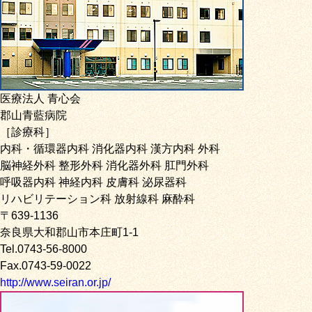
医療法人 青心会
郡山青藍病院
［診療科］
内科・循環器内科 消化器内科 漢方内科 外科
脳神経外科 整形外科 消化器外科 肛門外科
呼吸器内科 神経内科 皮膚科 泌尿器科
リハビリテーション科 放射線科 麻酔科
〒639-1136
奈良県大和郡山市本庄町1-1
Tel.0743-56-8000
Fax.0743-59-0022
http://www.seiran.or.jp/