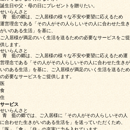
誕生日や父・母の日にプレゼントを贈りたい。
せいらん
さと
青藍
の
郷
は、ご入居様の様々な不安や要望に応えるため
運営理念である
「その人がその人らしいその人に合わせた生き
がいのある生活」
を基に、
ご入居様が満足のいく生活を送るための必要なサービス
をご提
供します。
せいらん
さと
青藍
の
郷
は、ご入居様の様々な不安や要望に応えるため運
営理念である
「その人がその人らしいその人に合わせた生きが
いのある生活」
を基に、
ご入居様が満足のいく生活を送るため
の必要なサービス
をご提供します。
医
食
住
サービス
せいらん
さと
青藍
の
郷
では、ご入居様に「
その人がその人らしいその人
に合わせた生きがいのある生活を
」を送っていただくため
、
「
医
」
「
食
」
「
住
」の充実に力を入れています。