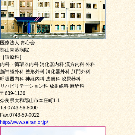
医療法人 青心会
郡山青藍病院
［診療科］
内科・循環器内科 消化器内科 漢方内科 外科
脳神経外科 整形外科 消化器外科 肛門外科
呼吸器内科 神経内科 皮膚科 泌尿器科
リハビリテーション科 放射線科 麻酔科
〒639-1136
奈良県大和郡山市本庄町1-1
Tel.0743-56-8000
Fax.0743-59-0022
http://www.seiran.or.jp/