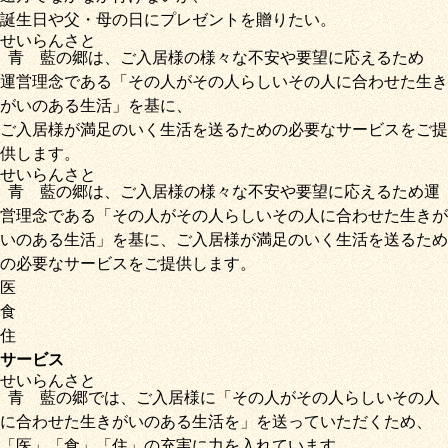
誕生日や父・母の日にプレゼントを贈りたい。
せいらん
さと
青藍
の
郷
は、ご入居様の様々な不安や要望に応えるため
運営理念である
「その人がその人らしいその人に合わせた生き
がいのある生活」
を基に、
ご入居様が満足のいく生活を送るための必要なサービス
をご提
供します。
せいらん
さと
青藍
の
郷
は、ご入居様の様々な不安や要望に応えるため運
営理念である
「その人がその人らしいその人に合わせた生きが
いのある生活」
を基に、
ご入居様が満足のいく生活を送るため
の必要なサービス
をご提供します。
医
食
住
サービス
せいらん
さと
青藍
の
郷
では、ご入居様に「
その人がその人らしいその人
に合わせた生きがいのある生活を
」を送っていただくため
、
「
医
」
「
食
」
「
住
」の充実に力を入れています。