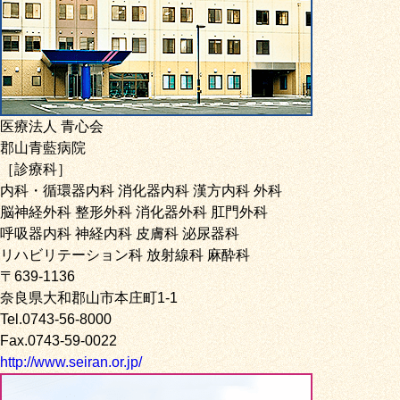
医療法人 青心会
郡山青藍病院
［診療科］
内科・循環器内科 消化器内科 漢方内科 外科
脳神経外科 整形外科 消化器外科 肛門外科
呼吸器内科 神経内科 皮膚科 泌尿器科
リハビリテーション科 放射線科 麻酔科
〒639-1136
奈良県大和郡山市本庄町1-1
Tel.0743-56-8000
Fax.0743-59-0022
http://www.seiran.or.jp/