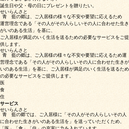
誕生日や父・母の日にプレゼントを贈りたい。
せいらん
さと
青藍
の
郷
は、ご入居様の様々な不安や要望に応えるため
運営理念である
「その人がその人らしいその人に合わせた生き
がいのある生活」
を基に、
ご入居様が満足のいく生活を送るための必要なサービス
をご提
供します。
せいらん
さと
青藍
の
郷
は、ご入居様の様々な不安や要望に応えるため運
営理念である
「その人がその人らしいその人に合わせた生きが
いのある生活」
を基に、
ご入居様が満足のいく生活を送るため
の必要なサービス
をご提供します。
医
食
住
サービス
せいらん
さと
青藍
の
郷
では、ご入居様に「
その人がその人らしいその人
に合わせた生きがいのある生活を
」を送っていただくため
、
「
医
」
「
食
」
「
住
」の充実に力を入れています。