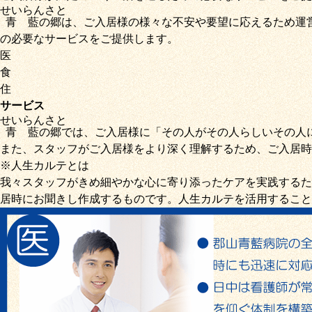
せいらん
さと
青藍
の
郷
は、ご入居様の様々な不安や要望に応えるため運
の必要なサービス
をご提供します。
医
食
住
サービス
せいらん
さと
青藍
の
郷
では、ご入居様に「
その人がその人らしいその人
また、スタッフがご入居様をより深く理解するため、ご入居時
※人生カルテとは
我々スタッフがきめ細やかな心に寄り添ったケアを実践するた
居時にお聞きし作成するものです。人生カルテを活用すること