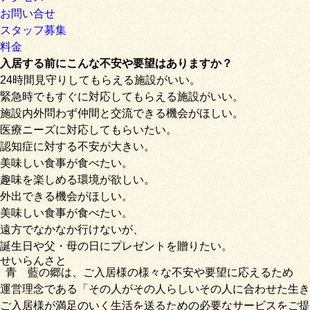
お問い合せ
スタッフ募集
料金
入居する前にこんな不安や要望はありますか？
24時間見守りしてもらえる施設がいい。
緊急時でもすぐに対応してもらえる施設がいい。
施設内外問わず仲間と交流できる機会がほしい。
医療ニーズに対応してもらいたい。
認知症に対する不安が大きい。
美味しい食事が食べたい。
趣味を楽しめる環境が欲しい。
外出できる機会がほしい。
美味しい食事が食べたい。
遠方でなかなか行けないが、
誕生日や父・母の日にプレゼントを贈りたい。
せいらん
さと
青藍
の
郷
は、ご入居様の様々な不安や要望に応えるため
運営理念である
「その人がその人らしいその人に合わせた生き
ご入居様が満足のいく生活を送るための必要なサービス
をご提