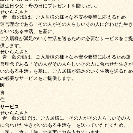
誕生日や父・母の日にプレゼントを贈りたい。
せいらん
さと
青藍
の
郷
は、ご入居様の様々な不安や要望に応えるため
運営理念である
「その人がその人らしいその人に合わせた生き
がいのある生活」
を基に、
ご入居様が満足のいく生活を送るための必要なサービス
をご提
供します。
せいらん
さと
青藍
の
郷
は、ご入居様の様々な不安や要望に応えるため運
営理念である
「その人がその人らしいその人に合わせた生きが
いのある生活」
を基に、
ご入居様が満足のいく生活を送るため
の必要なサービス
をご提供します。
医
食
住
サービス
せいらん
さと
青藍
の
郷
では、ご入居様に「
その人がその人らしいその人
に合わせた生きがいのある生活を
」を送っていただくため
、
「
医
」
「
食
」
「
住
」の充実に力を入れています。