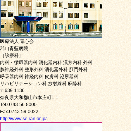
医療法人 青心会
郡山青藍病院
［診療科］
内科・循環器内科 消化器内科 漢方内科 外科
脳神経外科 整形外科 消化器外科 肛門外科
呼吸器内科 神経内科 皮膚科 泌尿器科
リハビリテーション科 放射線科 麻酔科
〒639-1136
奈良県大和郡山市本庄町1-1
Tel.0743-56-8000
Fax.0743-59-0022
http://www.seiran.or.jp/