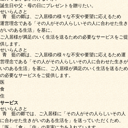
誕生日や父・母の日にプレゼントを贈りたい。
せいらん
さと
青藍
の
郷
は、ご入居様の様々な不安や要望に応えるため
運営理念である
「その人がその人らしいその人に合わせた生き
がいのある生活」
を基に、
ご入居様が満足のいく生活を送るための必要なサービス
をご提
供します。
せいらん
さと
青藍
の
郷
は、ご入居様の様々な不安や要望に応えるため運
営理念である
「その人がその人らしいその人に合わせた生きが
いのある生活」
を基に、
ご入居様が満足のいく生活を送るため
の必要なサービス
をご提供します。
医
食
住
サービス
せいらん
さと
青藍
の
郷
では、ご入居様に「
その人がその人らしいその人
に合わせた生きがいのある生活を
」を送っていただくため
、
「
医
」
「
食
」
「
住
」の充実に力を入れています。