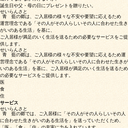
誕生日や父・母の日にプレゼントを贈りたい。
せいらん
さと
青藍
の
郷
は、ご入居様の様々な不安や要望に応えるため
運営理念である
「その人がその人らしいその人に合わせた生き
がいのある生活」
を基に、
ご入居様が満足のいく生活を送るための必要なサービス
をご提
供します。
せいらん
さと
青藍
の
郷
は、ご入居様の様々な不安や要望に応えるため運
営理念である
「その人がその人らしいその人に合わせた生きが
いのある生活」
を基に、
ご入居様が満足のいく生活を送るため
の必要なサービス
をご提供します。
医
食
住
サービス
せいらん
さと
青藍
の
郷
では、ご入居様に「
その人がその人らしいその人
に合わせた生きがいのある生活を
」を送っていただくため
、
「
医
」
「
食
」
「
住
」の充実に力を入れています。