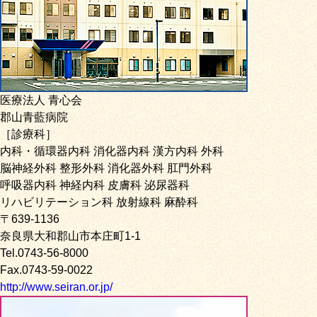
医療法人 青心会
郡山青藍病院
［診療科］
内科・循環器内科 消化器内科 漢方内科 外科
脳神経外科 整形外科 消化器外科 肛門外科
呼吸器内科 神経内科 皮膚科 泌尿器科
リハビリテーション科 放射線科 麻酔科
〒639-1136
奈良県大和郡山市本庄町1-1
Tel.0743-56-8000
Fax.0743-59-0022
http://www.seiran.or.jp/