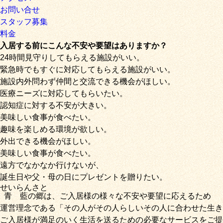
お問い合せ
スタッフ募集
料金
入居する前にこんな不安や要望はありますか？
24時間見守りしてもらえる施設がいい。
緊急時でもすぐに対応してもらえる施設がいい。
施設内外問わず仲間と交流できる機会がほしい。
医療ニーズに対応してもらいたい。
認知症に対する不安が大きい。
美味しい食事が食べたい。
趣味を楽しめる環境が欲しい。
外出できる機会がほしい。
美味しい食事が食べたい。
遠方でなかなか行けないが、
誕生日や父・母の日にプレゼントを贈りたい。
せいらん
さと
青藍
の
郷
は、ご入居様の様々な不安や要望に応えるため
運営理念である
「その人がその人らしいその人に合わせた生き
ご入居様が満足のいく生活を送るための必要なサービス
をご提