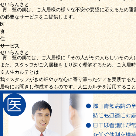
せいらん
さと
青藍
の
郷
は、ご入居様の様々な不安や要望に応えるため運
の必要なサービス
をご提供します。
医
食
住
サービス
せいらん
さと
青藍
の
郷
では、ご入居様に「
その人がその人らしいその人
また、スタッフがご入居様をより深く理解するため、ご入居時
※人生カルテとは
我々スタッフがきめ細やかな心に寄り添ったケアを実践するた
居時にお聞きし作成するものです。人生カルテを活用すること