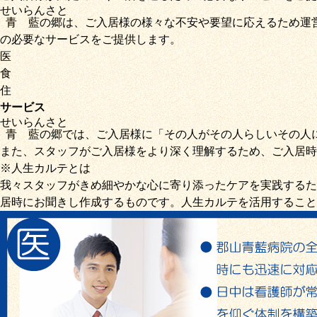
せいらん
さと
青藍
の
郷
は、ご入居様の様々な不安や要望に応えるため運
の必要なサービス
をご提供します。
医
食
住
サービス
せいらん
さと
青藍
の
郷
では、ご入居様に「
その人がその人らしいその人
また、スタッフがご入居様をより深く理解するため、ご入居時
※人生カルテとは
我々スタッフがきめ細やかな心に寄り添ったケアを実践するた
居時にお聞きし作成するものです。人生カルテを活用すること