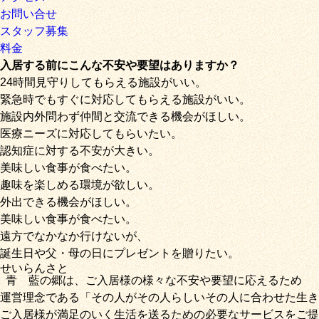
お問い合せ
スタッフ募集
料金
入居する前にこんな不安や要望はありますか？
24時間見守りしてもらえる施設がいい。
緊急時でもすぐに対応してもらえる施設がいい。
施設内外問わず仲間と交流できる機会がほしい。
医療ニーズに対応してもらいたい。
認知症に対する不安が大きい。
美味しい食事が食べたい。
趣味を楽しめる環境が欲しい。
外出できる機会がほしい。
美味しい食事が食べたい。
遠方でなかなか行けないが、
誕生日や父・母の日にプレゼントを贈りたい。
せいらん
さと
青藍
の
郷
は、ご入居様の様々な不安や要望に応えるため
運営理念である
「その人がその人らしいその人に合わせた生き
ご入居様が満足のいく生活を送るための必要なサービス
をご提