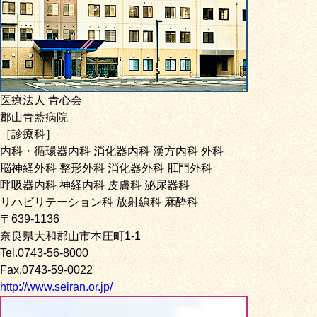
医療法人 青心会
郡山青藍病院
［診療科］
内科・循環器内科 消化器内科 漢方内科 外科
脳神経外科 整形外科 消化器外科 肛門外科
呼吸器内科 神経内科 皮膚科 泌尿器科
リハビリテーション科 放射線科 麻酔科
〒639-1136
奈良県大和郡山市本庄町1-1
Tel.0743-56-8000
Fax.0743-59-0022
http://www.seiran.or.jp/