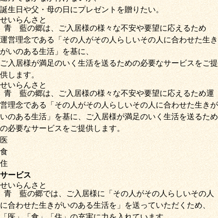
誕生日や父・母の日にプレゼントを贈りたい。
せいらん
さと
青藍
の
郷
は、ご入居様の様々な不安や要望に応えるため
運営理念である
「その人がその人らしいその人に合わせた生き
がいのある生活」
を基に、
ご入居様が満足のいく生活を送るための必要なサービス
をご提
供します。
せいらん
さと
青藍
の
郷
は、ご入居様の様々な不安や要望に応えるため運
営理念である
「その人がその人らしいその人に合わせた生きが
いのある生活」
を基に、
ご入居様が満足のいく生活を送るため
の必要なサービス
をご提供します。
医
食
住
サービス
せいらん
さと
青藍
の
郷
では、ご入居様に「
その人がその人らしいその人
に合わせた生きがいのある生活を
」を送っていただくため
、
「
医
」
「
食
」
「
住
」の充実に力を入れています。