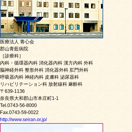
医療法人 青心会
郡山青藍病院
［診療科］
内科・循環器内科 消化器内科 漢方内科 外科
脳神経外科 整形外科 消化器外科 肛門外科
呼吸器内科 神経内科 皮膚科 泌尿器科
リハビリテーション科 放射線科 麻酔科
〒639-1136
奈良県大和郡山市本庄町1-1
Tel.0743-56-8000
Fax.0743-59-0022
http://www.seiran.or.jp/