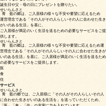
誕生日や父・母の日にプレゼントを贈りたい。
せいらん
さと
青藍
の
郷
は、ご入居様の様々な不安や要望に応えるため
運営理念である
「その人がその人らしいその人に合わせた生き
がいのある生活」
を基に、
ご入居様が満足のいく生活を送るための必要なサービス
をご提
供します。
せいらん
さと
青藍
の
郷
は、ご入居様の様々な不安や要望に応えるため運
営理念である
「その人がその人らしいその人に合わせた生きが
いのある生活」
を基に、
ご入居様が満足のいく生活を送るため
の必要なサービス
をご提供します。
医
食
住
サービス
せいらん
さと
青藍
の
郷
では、ご入居様に「
その人がその人らしいその人
に合わせた生きがいのある生活を
」を送っていただくため
、
「
医
」
「
食
」
「
住
」の充実に力を入れています。