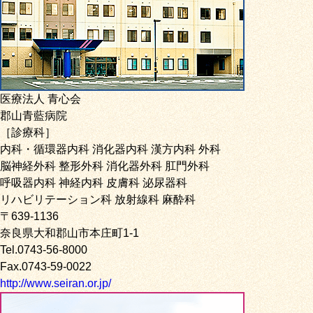
医療法人 青心会
郡山青藍病院
［診療科］
内科・循環器内科 消化器内科 漢方内科 外科
脳神経外科 整形外科 消化器外科 肛門外科
呼吸器内科 神経内科 皮膚科 泌尿器科
リハビリテーション科 放射線科 麻酔科
〒639-1136
奈良県大和郡山市本庄町1-1
Tel.0743-56-8000
Fax.0743-59-0022
http://www.seiran.or.jp/