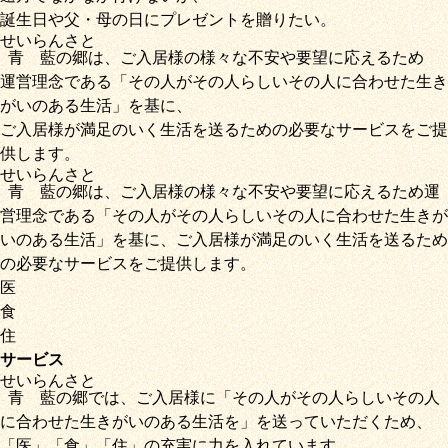
誕生日や父・母の日にプレゼントを贈りたい。
せいらん
さと
青藍
の
郷
は、ご入居様の様々な不安や要望に応えるため
運営理念である
「その人がその人らしいその人に合わせた生き
がいのある生活」
を基に、
ご入居様が満足のいく生活を送るための必要なサービス
をご提
供します。
せいらん
さと
青藍
の
郷
は、ご入居様の様々な不安や要望に応えるため運
営理念である
「その人がその人らしいその人に合わせた生きが
いのある生活」
を基に、
ご入居様が満足のいく生活を送るため
の必要なサービス
をご提供します。
医
食
住
サービス
せいらん
さと
青藍
の
郷
では、ご入居様に「
その人がその人らしいその人
に合わせた生きがいのある生活を
」を送っていただくため
、
「
医
」
「
食
」
「
住
」の充実に力を入れています。