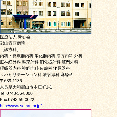
医療法人 青心会
郡山青藍病院
［診療科］
内科・循環器内科 消化器内科 漢方内科 外科
脳神経外科 整形外科 消化器外科 肛門外科
呼吸器内科 神経内科 皮膚科 泌尿器科
リハビリテーション科 放射線科 麻酔科
〒639-1136
奈良県大和郡山市本庄町1-1
Tel.0743-56-8000
Fax.0743-59-0022
http://www.seiran.or.jp/