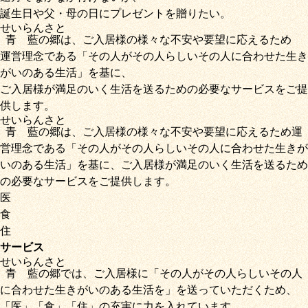
誕生日や父・母の日にプレゼントを贈りたい。
せいらん
さと
青藍
の
郷
は、ご入居様の様々な不安や要望に応えるため
運営理念である
「その人がその人らしいその人に合わせた生き
がいのある生活」
を基に、
ご入居様が満足のいく生活を送るための必要なサービス
をご提
供します。
せいらん
さと
青藍
の
郷
は、ご入居様の様々な不安や要望に応えるため運
営理念である
「その人がその人らしいその人に合わせた生きが
いのある生活」
を基に、
ご入居様が満足のいく生活を送るため
の必要なサービス
をご提供します。
医
食
住
サービス
せいらん
さと
青藍
の
郷
では、ご入居様に「
その人がその人らしいその人
に合わせた生きがいのある生活を
」を送っていただくため
、
「
医
」
「
食
」
「
住
」の充実に力を入れています。