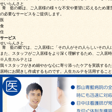
せいらん
さと
青藍
の
郷
は、ご入居様の様々な不安や要望に応えるため運
の必要なサービス
をご提供します。
医
食
住
サービス
せいらん
さと
青藍
の
郷
では、ご入居様に「
その人がその人らしいその人
また、スタッフがご入居様をより深く理解するため、ご入居時
※人生カルテとは
我々スタッフがきめ細やかな心に寄り添ったケアを実践するた
居時にお聞きし作成するものです。人生カルテを活用すること