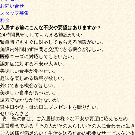
お問い合せ
スタッフ募集
料金
入居する前にこんな不安や要望はありますか？
24時間見守りしてもらえる施設がいい。
緊急時でもすぐに対応してもらえる施設がいい。
施設内外問わず仲間と交流できる機会がほしい。
医療ニーズに対応してもらいたい。
認知症に対する不安が大きい。
美味しい食事が食べたい。
趣味を楽しめる環境が欲しい。
外出できる機会がほしい。
美味しい食事が食べたい。
遠方でなかなか行けないが、
誕生日や父・母の日にプレゼントを贈りたい。
せいらん
さと
青藍
の
郷
は、ご入居様の様々な不安や要望に応えるため
運営理念である
「その人がその人らしいその人に合わせた生き
ご入居様が満足のいく生活を送るための必要なサービス
をご提