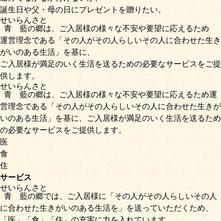
誕生日や父・母の日にプレゼントを贈りたい。
せいらん
さと
青藍
の
郷
は、ご入居様の様々な不安や要望に応えるため
運営理念である
「その人がその人らしいその人に合わせた生き
がいのある生活」
を基に、
ご入居様が満足のいく生活を送るための必要なサービス
をご提
供します。
せいらん
さと
青藍
の
郷
は、ご入居様の様々な不安や要望に応えるため運
営理念である
「その人がその人らしいその人に合わせた生きが
いのある生活」
を基に、
ご入居様が満足のいく生活を送るため
の必要なサービス
をご提供します。
医
食
住
サービス
せいらん
さと
青藍
の
郷
では、ご入居様に「
その人がその人らしいその人
に合わせた生きがいのある生活を
」を送っていただくため
、
「
医
」
「
食
」
「
住
」の充実に力を入れています。