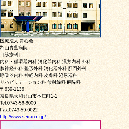
医療法人 青心会
郡山青藍病院
［診療科］
内科・循環器内科 消化器内科 漢方内科 外科
脳神経外科 整形外科 消化器外科 肛門外科
呼吸器内科 神経内科 皮膚科 泌尿器科
リハビリテーション科 放射線科 麻酔科
〒639-1136
奈良県大和郡山市本庄町1-1
Tel.0743-56-8000
Fax.0743-59-0022
http://www.seiran.or.jp/