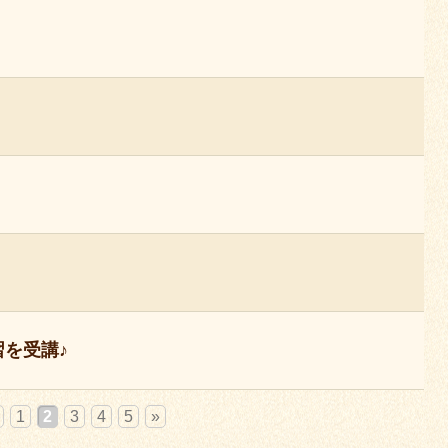
を受講♪
1
2
3
4
5
»